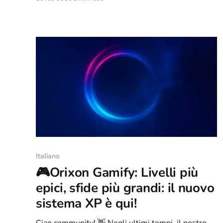
immediate, pulite e “one-click”, sia fuori che
dentro la nostra webchat. Da subito è disponibile
per tutti qui: https://meet.orixon.org/ 🌐 …e la cosa
più bella
Italiano
🎮Orixon Gamify: Livelli più
epici, sfide più grandi: il nuovo
sistema XP è qui!
Ciao community! 👋 Negli ultimi tempi, il nostro