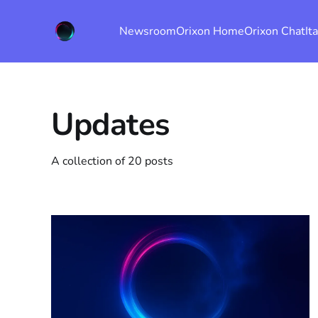
Newsroom
Orixon Home
Orixon Chat
It
Updates
A collection of 20 posts