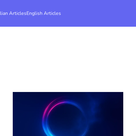
alian Articles
English Articles