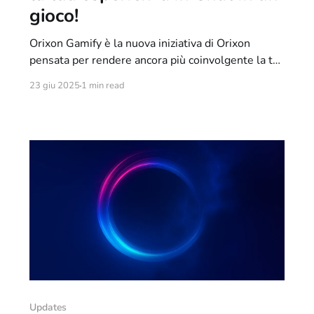
gioco!
Orixon Gamify è la nuova iniziativa di Orixon
pensata per rendere ancora più coinvolgente la tua
presenza nei canali IRC. Non è solo una rete, è una
23 giu 2025
1 min read
vera e propria esperienza gamificata, in cui ogni
tuo messaggio, interazione o attività contribuisce a
farti salire di livello, sbloccare badge e scalare
Updates