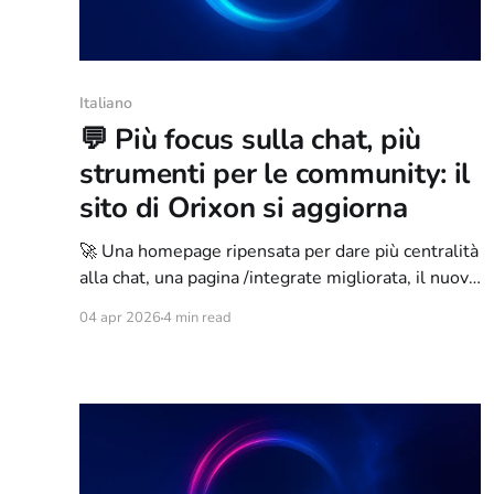
Italiano
💬 Più focus sulla chat, più
strumenti per le community: il
sito di Orixon si aggiorna
🚀 Una homepage ripensata per dare più centralità
alla chat, una pagina /integrate migliorata, il nuovo
orixon.org/widget e il lancio delle Orixon Docs:
04 apr 2026
4 min read
ecco tutte le novità del nuovo aggiornamento web
di Orixon.