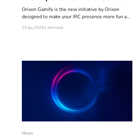
Orixon Gamify is the new initiative by Orixon
designed to make your IRC presence more fun and
engaging. It’s not just a network anymore — it’s a
23 giu 2025
1 min read
fully gamified experience where every message,
interaction, and contribution earns you points,
badges, and ranks in the community leaderboard.
💡 What is IRC
News