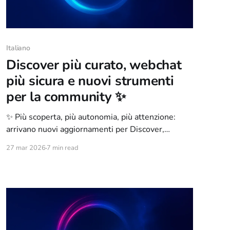
Italiano
Discover più curato, webchat
più sicura e nuovi strumenti
per la community ✨
✨ Più scoperta, più autonomia, più attenzione:
arrivano nuovi aggiornamenti per Discover,
Webchat, Gamify, Stats e gestione dei canali
27 mar 2026
7 min read