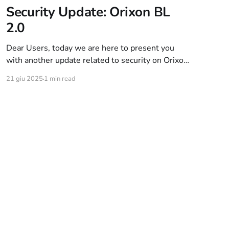
Security Update: Orixon BL
2.0
Dear Users, today we are here to present you
with another update related to security on Orixon
Network. As of today, the “Orixon BL” ban system
21 giu 2025
1 min read
exposed on THIS article has been refined and new
features have been added. The features below are
active since 1 week. The key feature