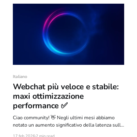
Italiano
Webchat più veloce e stabile:
maxi ottimizzazione
performance ✅
Ciao community! 👋 Negli ultimi mesi abbiamo
notato un aumento significativo della latenza sulla
webchat: in alcuni momenti, soprattutto per chi
17 feb 2026
2 min read