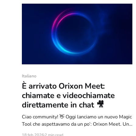
Italiano
È arrivato Orixon Meet:
chiamate e videochiamate
direttamente in chat 🎥
Ciao community! 👋 Oggi lanciamo un nuovo Magic
Tool che aspettavamo da un po’: Orixon Meet. Un
tool pensato per rendere le comunicazioni più
18 feb 2026
2 min read