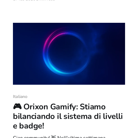
usa una connessione mobile o una linea casalinga
non troppo performante, questo poteva arrivare
fino a rendere l’accesso alla chat difficile (e, in rari
casi, impossibile). 😵‍💫 Quindi ci siamo
Italiano
🎮 Orixon Gamify: Stiamo
bilanciando il sistema di livelli
e badge!
Ciao community! 👋 Nell'ultima settimana