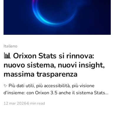
Italiano
📊 Orixon Stats si rinnova:
nuovo sistema, nuovi insight,
massima trasparenza
✨ Più dati utili, più accessibilità, più visione
d’insieme: con Orixon 3.5 anche il sistema Stats
entra in una nuova fase
12 mar 2026
6 min read