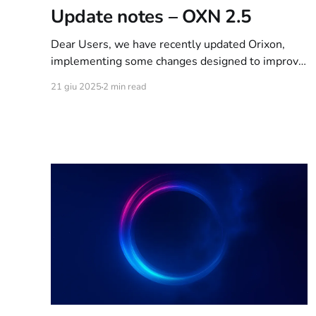
Update notes – OXN 2.5
Dear Users, we have recently updated Orixon,
implementing some changes designed to improve
the Quality of Life of our beloved community. We
21 giu 2025
2 min read
would like to take this opportunity to make you a
promise: From now on, we will make small but
constant updates and keep you updated
constantly, at least