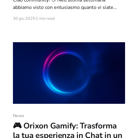
abbiamo visto con entusiasmo quanto vi siate
appassionati al nostro sistema di livelli, badge e
30 giu 2025
1 min read
riconoscimenti in chat. È bello vedere quanto siete
attivi, collaborativi e coinvolti! 💬🌟 Tuttavia, ci
siamo accorti che alcuni utenti salgono di livello
troppo rapidamente, mentre altri faticano a
ricevere
News
🎮 Orixon Gamify: Trasforma
la tua esperienza in Chat in un