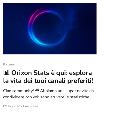
Italiano
📊 Orixon Stats è qui: esplora
la vita dei tuoi canali preferiti!
Ciao community! 👋 Abbiamo una super novità da
condividere con voi: sono arrivate le statistiche
canale pubbliche, accessibili a tutti gli utenti
09 lug 2025
1 min read
curiosi! Da oggi puoi sbirciare quanti utenti ci sono,