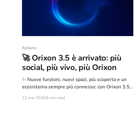
Italiano
🚀 Orixon 3.5 è arrivato: più
social, più vivo, più Orixon
✨ Nuove funzioni, nuovi spazi, più scoperta e un
ecosistema sempre più connesso: con Orixon 3.5
la piattaforma continua a evolversi
12 mar 2026
6 min read