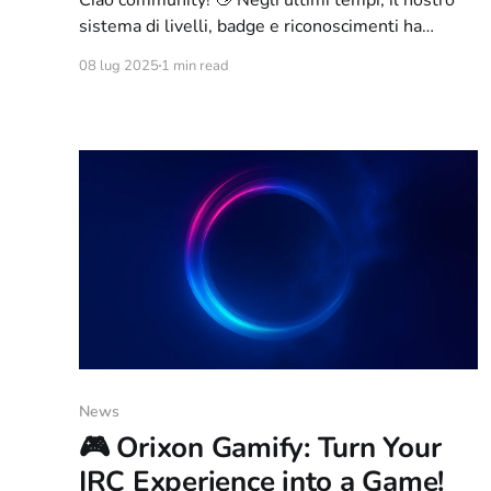
sistema di livelli, badge e riconoscimenti ha
ricevuto tantissimo entusiasmo da parte vostra. È
08 lug 2025
1 min read
bellissimo vedere quanto siate presenti,
partecipativi e affezionati alla chat! 💬🌟 Ma... ci
siamo accorti di qualcosa. Alcuni utenti riescono a
salire di livello in modo molto rapido, mentre altri
News
🎮 Orixon Gamify: Turn Your
IRC Experience into a Game!