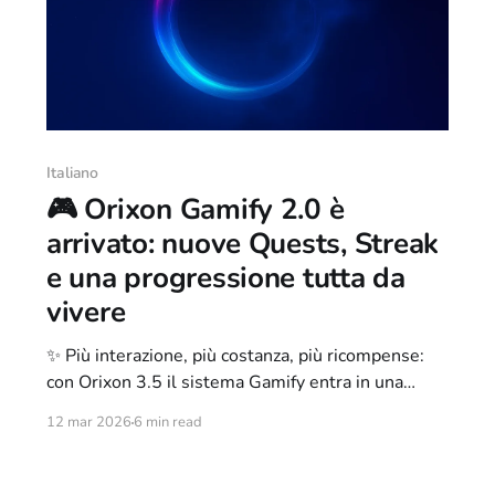
Italiano
🎮 Orixon Gamify 2.0 è
arrivato: nuove Quests, Streak
e una progressione tutta da
vivere
✨ Più interazione, più costanza, più ricompense:
con Orixon 3.5 il sistema Gamify entra in una
nuova era
12 mar 2026
6 min read