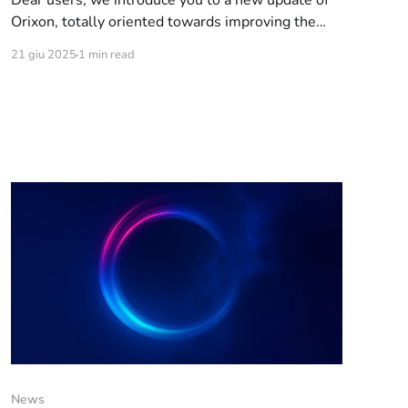
Dear users, we introduce you to a new update of
Orixon, totally oriented towards improving the
user experience. Below are the notes on the
21 giu 2025
1 min read
update, schematized for easy reading: IRCd: [QoL]
New features have been introduced to improve
the user experience of Webchat users (KiwiIRC,
IRCCloud); [Fix] IRCCloud is now
News