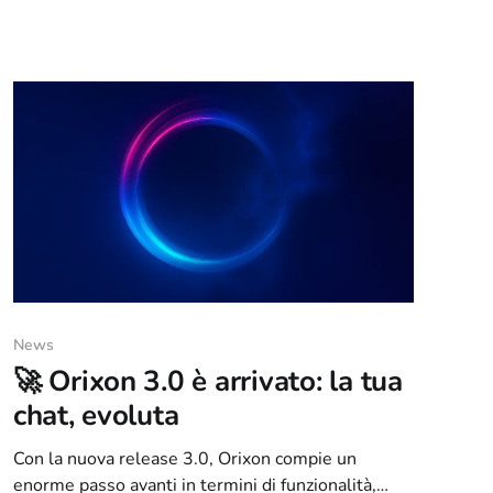
quanto si parla, quando un canale è più attivo…
insomma: puoi vivere la chat anche in versione
“analitica”. 🔍🎉 🤖 Il bot
News
🚀 Orixon 3.0 è arrivato: la tua
chat, evoluta
Con la nuova release 3.0, Orixon compie un
enorme passo avanti in termini di funzionalità,