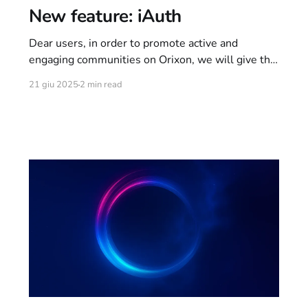
New feature: iAuth
Dear users, in order to promote active and
engaging communities on Orixon, we will give the
opportunity to owners of large channels/projects
21 giu 2025
2 min read
on Orixon Network, to apply for iAuth. After
activation, you will receive some extra features: *
The limit of channels you can simultaneously
access will be increased from