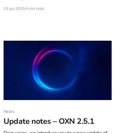
design, e coinvolgimento della community.
23 giu 2025
4 min read
Abbiamo ascoltato i vostri feedback, analizzato il
comportamento degli utenti e reimmaginato la
webchat come un ambiente moderno, ricco di
feature e connesso al mondo IRC come mai prima
News
Update notes – OXN 2.5.1