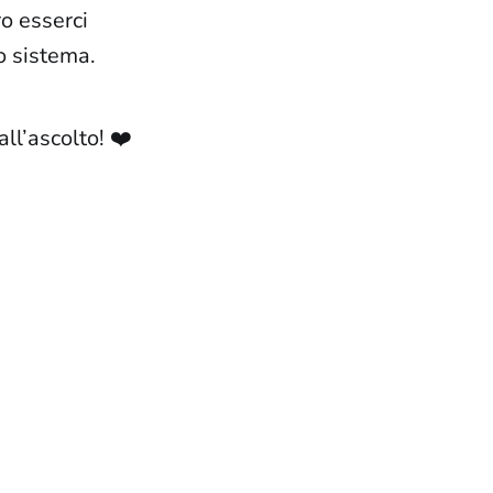
o esserci
vo sistema.
ll’ascolto! ❤️