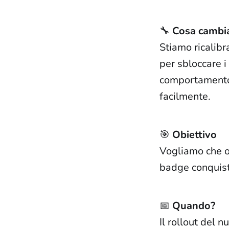
🔧
Cosa cambi
Stiamo ricalibr
per sbloccare i
comportamento 
facilmente.
🎯
Obiettivo
Vogliamo che og
badge conquist
📅
Quando?
Il rollout del 