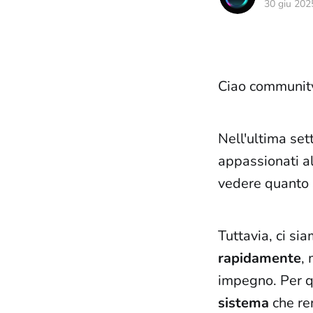
30 giu 202
Ciao community
Nell'ultima se
appassionati a
vedere quanto si
Tuttavia, ci si
rapidamente
, 
impegno. Per 
sistema
che ren