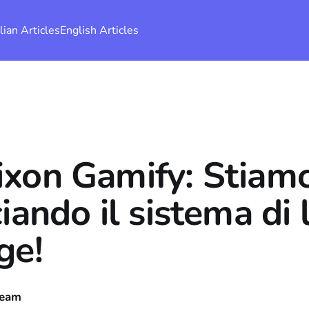
alian Articles
English Articles
ixon Gamify: Stiam
iando il sistema di l
ge!
Team