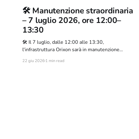
🛠️ Manutenzione straordinaria
– 7 luglio 2026, ore 12:00–
13:30
🛠️ Il 7 luglio, dalle 12:00 alle 13:30,
l'infrastruttura Orixon sarà in manutenzione
straordinaria. Sito e services offline, ma la
22 giu 2026
1 min read
webchat resterà raggiungibile. Ecco tutto quello
che c'è da sapere.
Orixon Newsroom
© 2026