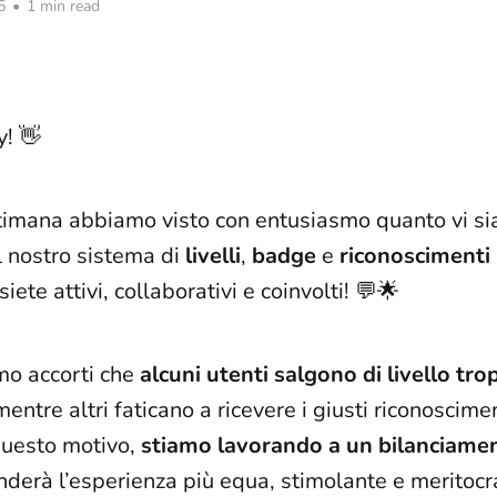
5
•
1 min read
! 👋
ttimana abbiamo visto con entusiasmo quanto vi si
l nostro sistema di
livelli
,
badge
e
riconoscimenti
ete attivi, collaborativi e coinvolti! 💬🌟
amo accorti che
alcuni utenti salgono di livello tr
mentre altri faticano a ricevere i giusti riconoscimen
questo motivo,
stiamo lavorando a un bilanciame
derà l’esperienza più equa, stimolante e meritocrat