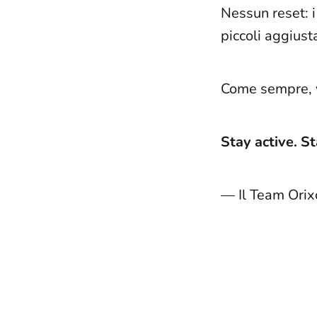
Nessun reset: 
piccoli aggiust
Come sempre, vi
Stay active. S
— Il Team Orix