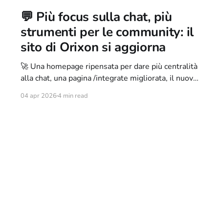
💬 Più focus sulla chat, più
strumenti per le community: il
sito di Orixon si aggiorna
🚀 Una homepage ripensata per dare più centralità
alla chat, una pagina /integrate migliorata, il nuovo
orixon.org/widget e il lancio delle Orixon Docs:
04 apr 2026
4 min read
ecco tutte le novità del nuovo aggiornamento web
di Orixon.