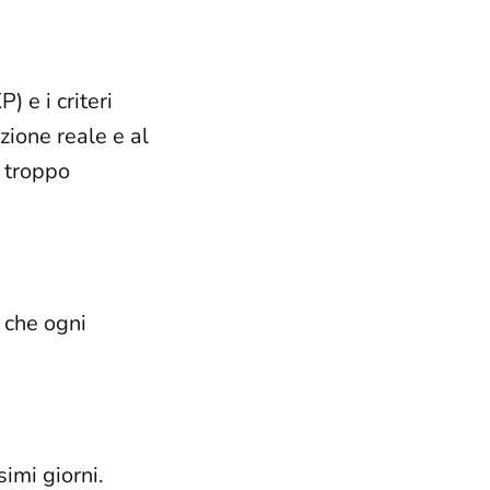
 e i criteri
zione reale e al
" troppo
 che ogni
imi giorni.