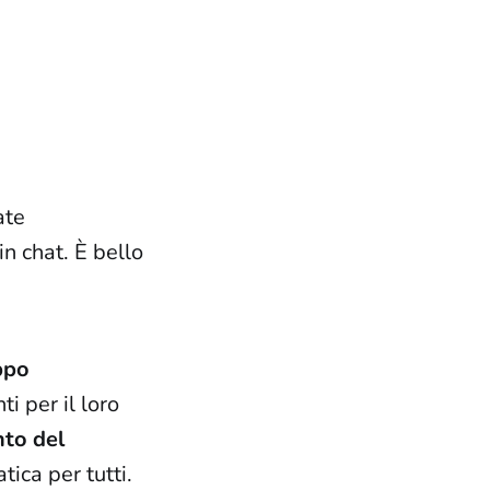
ate
in chat. È bello
oppo
ti per il loro
nto del
ica per tutti.