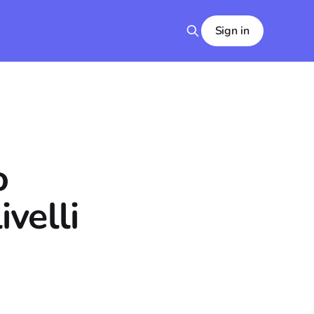
Sign in
o
ivelli