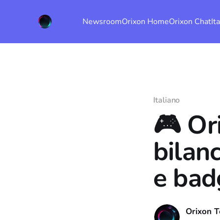
Newsroom
Orixon Home
Orixon Chat
It
Italiano
🎮 Or
bilanc
e bad
Orixon 