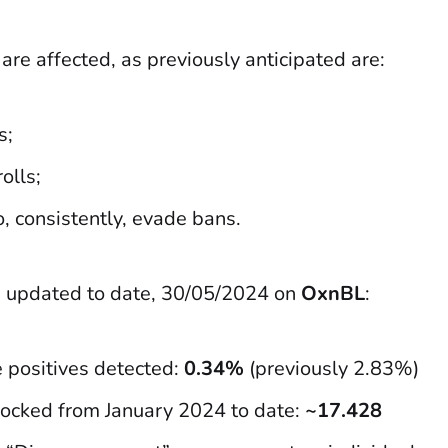
re affected, as previously anticipated are:
s;
olls;
, consistently, evade bans.
s updated to date, 30/05/2024 on
OxnBL
:
e positives detected:
0.34%
(previously 2.83%)
locked from January 2024 to date:
~17.428