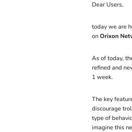
Dear Users,
today we are h
on
Orixon Net
As of today, th
refined and ne
1 week.
The key feature
discourage trol
type of behavi
imagine this n