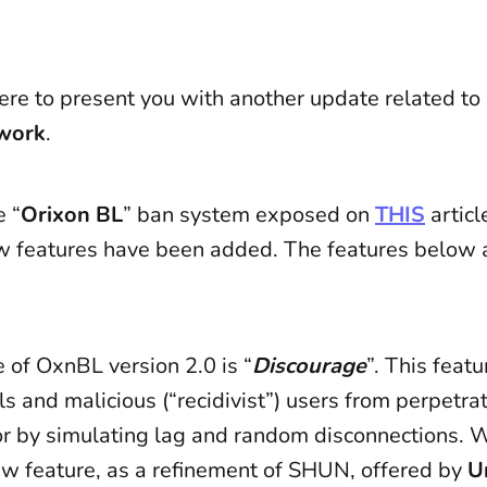
ere to present you with another update related to 
work
.
e “
Orixon BL
” ban system exposed on
THIS
articl
w features have been added. The features below a
 of OxnBL version 2.0 is “
Discourage
”. This feat
ls and malicious (“recidivist”) users from perpetrat
or by simulating lag and random disconnections. W
ew feature, as a refinement of SHUN, offered by
U