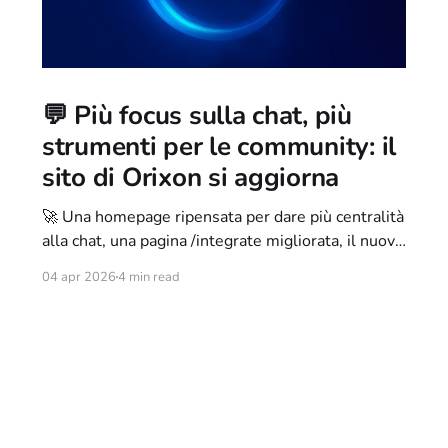
💬 Più focus sulla chat, più
strumenti per le community: il
sito di Orixon si aggiorna
🚀 Una homepage ripensata per dare più centralità
alla chat, una pagina /integrate migliorata, il nuovo
orixon.org/widget e il lancio delle Orixon Docs:
04 apr 2026
4 min read
ecco tutte le novità del nuovo aggiornamento web
di Orixon.