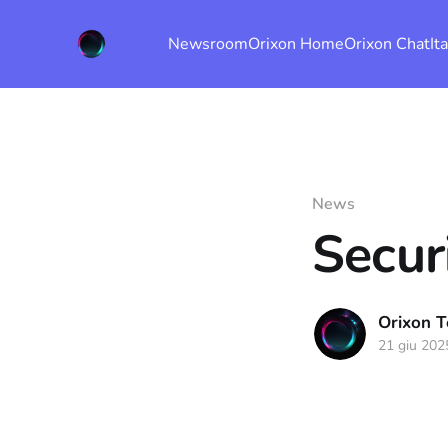
Newsroom
Orixon Home
Orixon Chat
It
News
Secur
Orixon 
21 giu 202