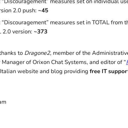
 “Discouragement” measures set on individual use
sion 2.0 push:
~45
 “Discouragement” measures set in TOTAL from t
 2.0 version:
~373
thanks to
Dragone2
, member of the Administrativ
y Manager of Orixon Chat Systems, and editor of “
, Italian website and blog providing
free IT suppor
eam