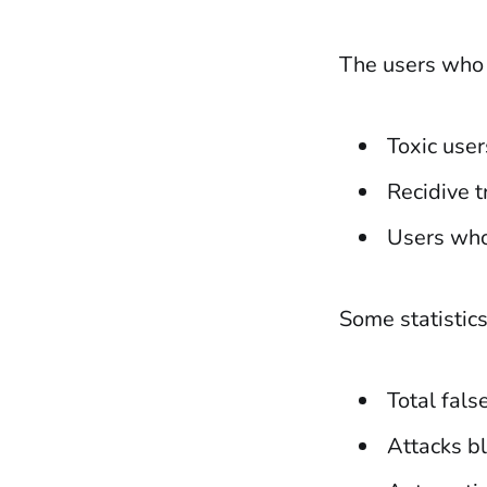
The users who a
Toxic user
Recidive tr
Users who
Some statistic
Total fals
Attacks b