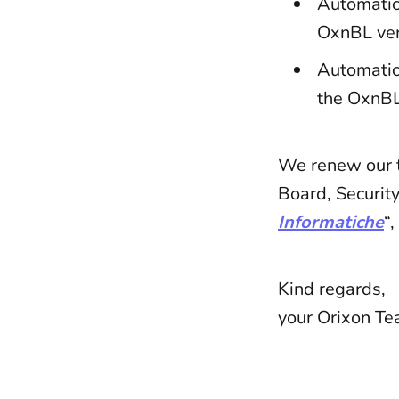
Automatic
OxnBL ver
Automatic
the OxnBL
We renew our 
Board, Securit
Informatiche
“
Kind regards,
your Orixon T