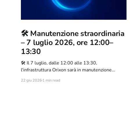
🛠️ Manutenzione straordinaria
– 7 luglio 2026, ore 12:00–
13:30
🛠️ Il 7 luglio, dalle 12:00 alle 13:30,
l'infrastruttura Orixon sarà in manutenzione
straordinaria. Sito e services offline, ma la
22 giu 2026
1 min read
webchat resterà raggiungibile. Ecco tutto quello
che c'è da sapere.